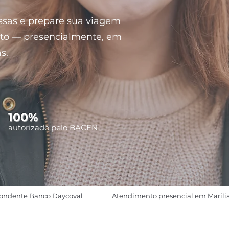
sas e prepare sua viagem
to — presencialmente, em
s.
100%
autorizado pelo BACEN
ondente Banco Daycoval
Atendimento presencial em Maríli