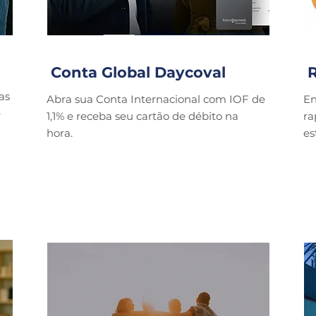
Conta Global Daycoval
R
as
Abra sua Conta Internacional com IOF de
En
e
1,1% e receba seu cartão de débito na
ra
hora.
es