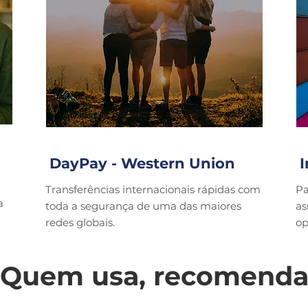
DayPay - Western Union
I
Transferências internacionais rápidas com
Pa
a
toda a segurança de uma das maiores
as
redes globais.
op
Quem usa, recomend