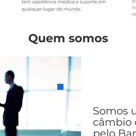
p
tem assistência médica e suporte em
n
qualquer lugar do mundo.
r
Quem somos
Somos 
câmbio o
pelo Ba