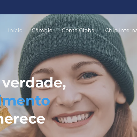
Início
Câmbio
Conta Global
Chip Intern
 verdade,
imento
merece