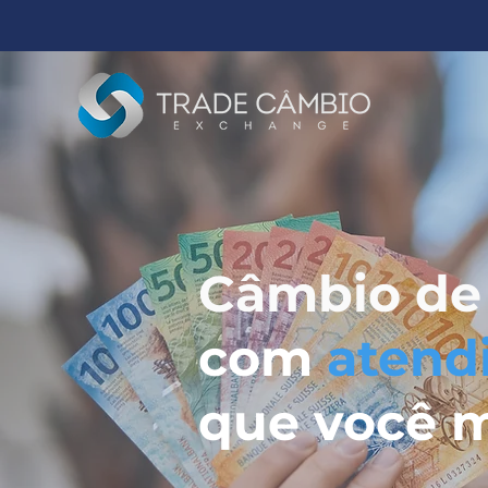
Câmbio de
com
atend
que você 