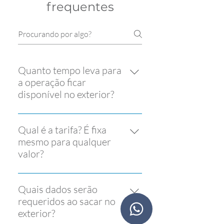
frequentes
Quanto tempo leva para
a operação ficar
disponível no exterior?
A transferência fica disponível para
retirada no exterior em minutos!
Qual é a tarifa? É fixa
Basta informar o código MTCN ao
mesmo para qualquer
beneficiário e pedir que ele vá até
valor?
um agentes Western Union para
Sim, a tarifa é fixa de U$ 4,00 para
realizar o recebimento.
envio de qualquer valor.
Quais dados serão
requeridos ao sacar no
exterior?